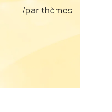
/par thèmes
héritageS
littérature
environnement
noël