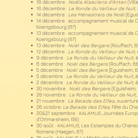
18
décembre :
Noëls Alsaciens d'Antan
(Vill
16 décembre :
La Ronde du Veilleur de Nuit
,
14 décembre :
Les Ménestrels de Noël
(Egui
14 décembre : accompagnement musical de Ch
Koenigsbourg (67)​
13 décembre : accompagnement musical de Ch
Koenigsbourg (67)​
13 décembre :
Noël des Bergers
(Rouffach, 6
12 décembre :
La Ronde du Veilleur de Nuit
,
9 décembre :
La Ronde du Veilleur de Nuit
, 
6 décembre :
Noël des Bergers
(Rouffach, 6
5 décembre :
Noël des Bergers
(Eguisheim, 
5 décembre :
La Ronde du Veilleur de Nuit
, 
2 décembre :
La Ronde du Veilleur de Nuit
, 
30 novembre :
Noël des Bergers
(Eguisheim,
28 novembre :
La Ronde du Veilleur de Nuit
,
21 novembre :
La Balade des Elfes
, ouvertur
26 octobre:
La Balade des Elfes
, Fête du Ch
20&21 septembre :
KALAMUS
, Journées Europ
d'Ottmarsheim, 68)
​30 août :
KALAMUS
, Les Estampies du Chanson
Romane (Haegen, 67)
​16 août :
KALAMUS
, La Médiévale du Veilleur 