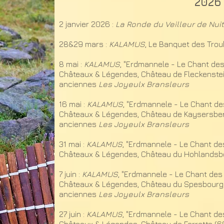
2026
2 janvier 2026 :
La Ronde du Veilleur de Nuit
28&29 mars :
KALAMUS
, Le Banquet des Trou
8 mai :
KALAMUS
, "Erdmannele - Le Chant des
Châteaux & Légendes, Château de Fleckenstei
anciennes
Les Joyeulx Bransleurs
16 mai :
KALAMUS
, "Erdmannele - Le Chant de
Châteaux & Légendes, Château de Kaysersber
anciennes
Les Joyeulx Bransleurs
31 mai :
KALAMUS
, "Erdmannele - Le Chant de
Châteaux & Légendes, Château du Hohlandsbo
7 juin :
KALAMUS
, "Erdmannele - Le Chant des 
Châteaux & Légendes, Château du Spesbourg (
anciennes
Les Joyeulx Bransleurs
27 juin :
KALAMUS
, "Erdmannele - Le Chant de