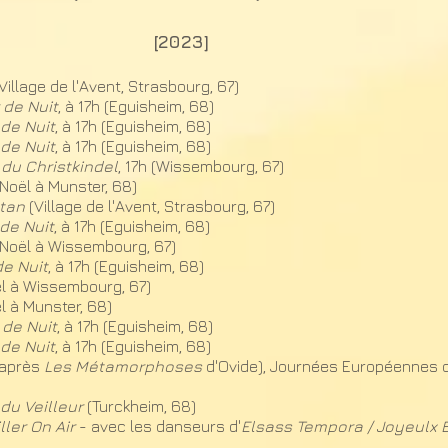
[2023]
Village de l'Avent, Strasbourg, 67)
 de Nuit
, à 17h (Eguisheim, 68)
 de Nuit
, à 17h (Eguisheim, 68)
 de Nuit
, à 17h (Eguisheim, 68)
du Christkindel
, 17h (Wissembourg, 67)
(Noël à Munster, 68)
ntan
(Village de l'Avent, Strasbourg, 67)
de Nuit
, à 17h (Eguisheim, 68)
(Noël à Wissembourg, 67)
de Nuit
, à 17h (Eguisheim, 68)
l à Wissembourg, 67)
l à Munster, 68)
 de Nuit
, à 17h (Eguisheim, 68)
 de Nuit
, à 17h (Eguisheim, 68)
'après
Les Métamorphoses
d'Ovide), Journées Européennes du
du Veilleur
(Turckheim, 68)
ller On Air
- avec les danseurs d'
Elsass Tempora / Joyeulx 