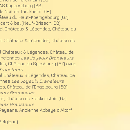
CAS Kaysersberg (68)
 de Nuit de Turckheim (68)
hâteau du Haut-Koenigsbourg (67)​
ncert & bal (Neuf-Brisach, 68)
tival Châteaux & Légendes, Château du
ival Châteaux & Légendes, Château du
ival Châteaux & Légendes, Château de
 anciennes
Les Joyeulx Bransleurs
ndes, Château du Spesbourg (67) avec
Bransleurs
ival Châteaux & Légendes, Château de
iennes
Les Joyeulx Bransleurs
es, Château de l'Engelbourg (68)
eulx Bransleurs
es, Château du Fleckenstein (67)
eulx Bransleurs
 Paysans, Ancienne Abbaye d'Altorf
(Belgique)