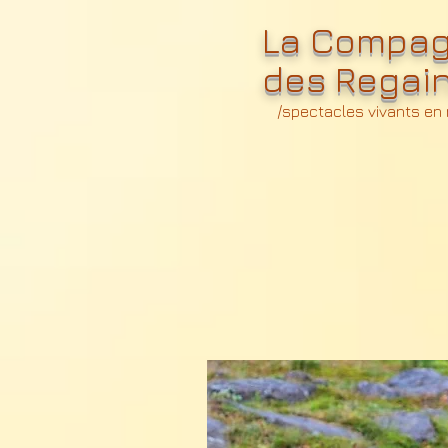
La Compag
des Regai
/spectacles vivants en m