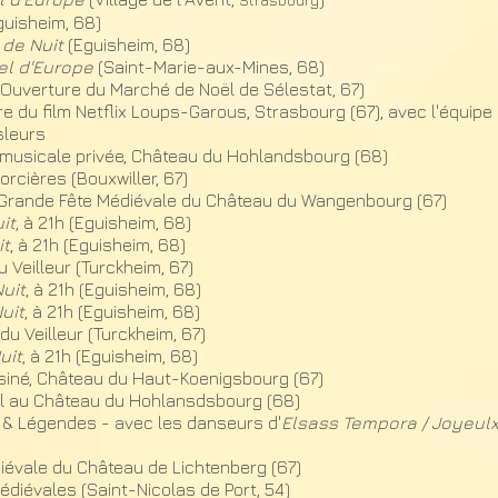
guisheim, 68)
 de Nuit
(Eguisheim, 68)​
el d'Europe
(Saint-Marie-aux-Mines, 68
)
(Ouverture du Marché de Noël de Sélestat, 67)
e du film Netflix Loups-Garous, Strasbourg (67), avec l'équipe 
sleurs
 musicale privée, Château du Hohlandsbourg (68)
orcières (Bouxwiller, 67)
 Grande Fête Médiévale du Château du Wangenbourg (67)
it
, à 21h (Eguisheim, 68)
it
, à 21h (Eguisheim, 68)
 Veilleur (Turckheim, 67)
uit
, à 21h (Eguisheim, 68)
uit
, à 21h (Eguisheim, 68)
du Veilleur (Turckheim, 67)
uit
, à 21h (Eguisheim, 68)
siné, Château du Haut-Koenigsbourg (67)​
al au Château du Hohlansdsbourg (68)
x & Légendes - avec les danseurs d'
Elsass Tempora / Joyeul
iévale du Château de Lichtenberg (67)
diévales (Saint-Nicolas de Port, 54)