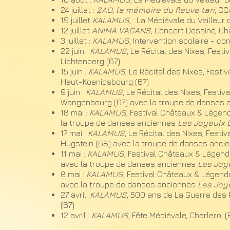
24 juillet :
ZAO, la mémoire du fleuve tari
, C
19 juillet
KALAMUS
, : La Médiévale du Veilleur
12 juillet
ANIMA VAGANS
, Concert Dessiné, C
3 juillet :
KALAMUS
, Intervention scolaire - co
​22 juin :
KALAMUS
, Le Récital des Nixes, Fes
Lichtenberg (67)
​15 juin :
KALAMUS
, Le Récital des Nixes, Fest
Haut-Koenigsbourg (67)
​9 juin :
KALAMUS
, Le Récital des Nixes, Fest
Wangenbourg (67) avec la troupe de danses
​18 mai :
KALAMUS
, Festival Châteaux & Lége
la troupe de danses anciennes
Les Joyeulx 
​17 mai :
KALAMUS
, Le Récital des Nixes, Fest
Hugstein (68) avec la troupe de danses anc
​11 mai :
KALAMUS
, Festival Châteaux & Légend
avec la troupe de danses anciennes
Les Joy
8 mai :
KALAMUS
, Festival Châteaux & Légend
avec la troupe de danses anciennes
Les Joy
​27 avril :
KALAMUS
, 500 ans de La Guerre des
(67)
​12 avril :
KALAMUS
, Fête Médiévale, Charleroi 