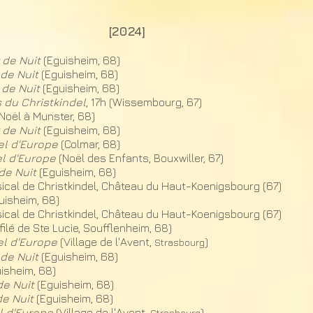
[2024]
 de Nuit
(Eguisheim, 68)​
de Nuit
(Eguisheim, 68)​
 de Nuit
(Eguisheim, 68)​
 du Christkindel
, 17h (Wissembourg, 67)
(Noël à Munster, 68)
 de Nuit
(Eguisheim, 68)​
el d'Europe
(Colmar, 68
)
el d'Europe
(Noël des Enfants, Bouxwiller, 67
)
de Nuit
(Eguisheim, 68)​
al de Christkindel, Château du Haut-Koenigsbourg (67)​
uisheim, 68)
al de Christkindel, Château du Haut-Koenigsbourg (67)​
filé de Ste Lucie, Soufflenheim, 68)
el d'Europe
(Village de l'Avent,
)
Strasbourg
de Nuit
(Eguisheim, 68)​
isheim, 68)
de Nuit
(Eguisheim, 68)​
de Nuit
(Eguisheim, 68)​
l d'Europe
(Village de l'Avent,
)
Strasbourg