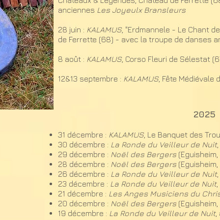
Châteaux & Légendes, Château de Ferrette (6
anciennes
Les Joyeulx Bransleurs
28 juin :
KALAMUS
, "Erdmannele - Le Chant d
de Ferrette (68) - avec la troupe de danses 
8 août :
KALAMUS
, Corso Fleuri de Sélestat (6
12&13 septembre :
KALAMUS
, Fête Médiévale d
2025
31 décembre
:
KALAMUS
, Le Banquet des Trou
30 décembre :
La Ronde du Veilleur de Nuit
29 décembre :
Noël des Bergers
(Eguisheim,
28 décembre :
Noël des Bergers
(Eguisheim,
26 décembre :
La Ronde du Veilleur de Nuit
23 décembre :
La Ronde du Veilleur de Nuit
,
21 décembre :
Les Anges Musiciens du Chris
20 décembre :
Noël des Bergers
(Eguisheim,
19 décembre :
La Ronde du Veilleur de Nuit
,