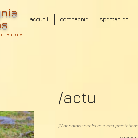
nie
accueil
compagnie
spectacles
ns
ilieu rural
/actu
[N'apparaissent ici que nos prestation