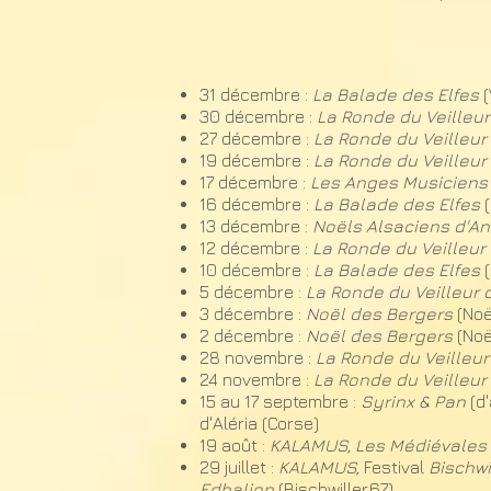
31 décembre :
La Balade des Elfes
(
30 décembre :
La Ronde du Veilleur
27 décembre :
La Ronde du Veilleur
19 dé
cembre :
La Ronde du Veilleur
17 décembre :
Les Anges Musiciens 
16 décembre :
La Balade des Elfes
13 décembre :
Noëls Alsaciens d'A
12 dé
cembre :
La Ronde du Veilleur 
10 décembre :
La Balade des Elfes
5 dé
cembre :
La Ronde du Veilleur 
3 décembre :
Noël des Bergers
(Noë
2 décembre :
Noël des Bergers
(Noë
28 nov
embre :
La Ronde du Veilleur
24 nov
embre :
La Ronde du Veilleur
15 au 17 septe
mbre :
Syrinx & Pan
(d
d'Aléria (Corse)
19 août :
KALAMUS, Les
Médiévales 
29 juillet :
KALAMUS,
Festival
Bischwi
Edhalion
(Bischwiller,67)