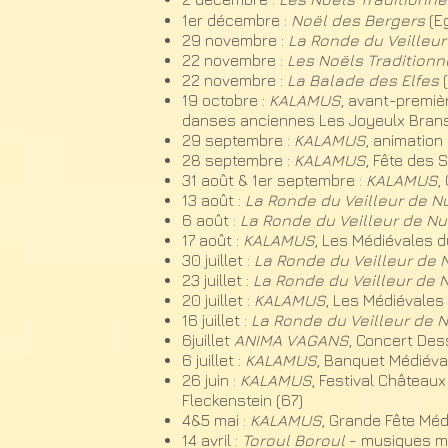
1er décembre :
Noël des Bergers
(E
29 novembre :
La Ronde du Veilleur
22 nov
embre :
Les Noëls Traditionn
22 novembre :
La Balade des Elfes
19 octobre :
KALAMUS
, avant-premièr
danses anciennes Les Joyeulx Bran
29 septembre :
KALAMUS
, animation
28 septembre :
KALAMUS
, Fête des S
31 août & 1er septembre :
KALAMUS
,
13 août :
La Ronde du Veilleur de Nu
6 août :
La Ronde du Veilleur de Nu
17 août :
KALAMUS
, Les Médiévales du
30 juillet :
La Ronde du Veilleur de N
23 juillet :
La Ronde du Veilleur de N
20 juillet :
KALAMUS
, Les Médiévales 
16 juillet :
La Ronde du Veilleur de N
6juillet
ANIMA VAGANS
, Concert Des
6 juillet :
KALAMUS
, Banquet Médiév
26 juin :
KALAMUS
, Festival Château
Fleckenstein (67)
4&5 mai :
KALAMUS
, Grande Fête Méd
14 avril :
Toroul Boroul
- musiques mé