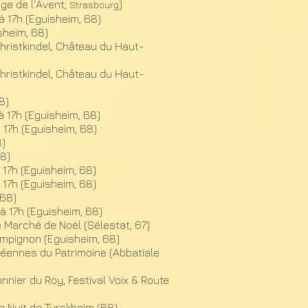
age de l'Avent,
)
Strasbourg
 à 17h (Eguisheim, 68)
sheim, 68)
ristkindel, Château du Haut-
ristkindel, Château du Haut-
8)
 à 17h (Eguisheim, 68)
à 17h (Eguisheim, 68)
8)
68)
à 17h (Eguisheim, 68)
à 17h (Eguisheim, 68)
 68)
 à 17h (Eguisheim, 68)
e Marché de Noël (Sélestat, 67)
ampignon (Eguisheim, 68)
éennes du Patrimoine (Abbatiale
nier du Roy, Festival Voix & Route
de Nuit de Turckheim (68)