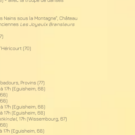
8) - avec la troupe de danses
es Nains sous la Montagne", Château
anciennes
Les Joyeulx Bransleurs
7)
'Héricourt (70)
badours, Provins (77)
, à 17h (Eguisheim, 68)
 68)
 68)
, à 17h (Eguisheim, 68)
 à 17h (Eguisheim, 68)
tkindel
, 17h (Wissembourg, 67)
 68)
 à 17h (Eguisheim, 68)