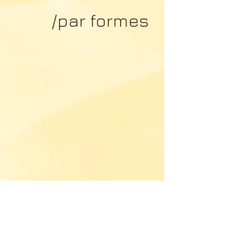
/par formes
créations arts croisés
concerts
spectacles de rue
interventions pédagogique