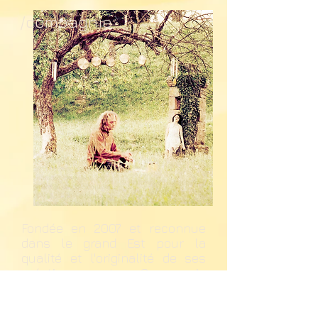
/compagnie
Fondée en 2007 et reconnue
dans le grand Est pour la
qualité et l'originalité de ses
créations, notre Compagnie
apparaît aujourd'hui comme
un vivier d'artistes venus
d'horizons divers et partageant